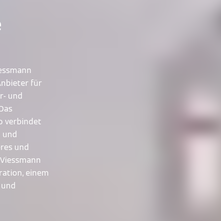
e
Viessmann
nbieter für
r- und
 Das
o verbindet
n und
eres und
. Viessmann
oration, einem
- und