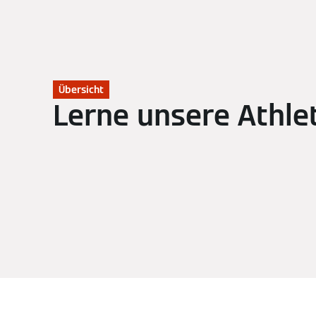
Übersicht
Lerne unsere Athle
Alle Athleten
Biathlon
Nordische Kombin