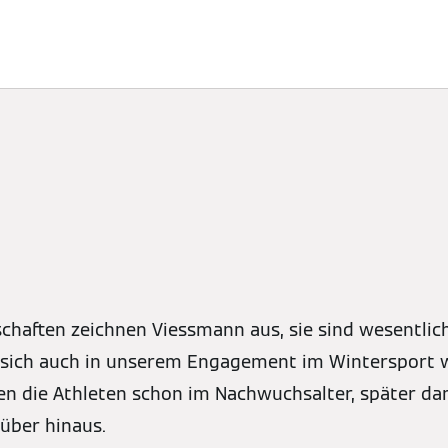
ösungen
Nachhaltigkeit
Sponsoring
Newsroom
K
chaften zeichnen Viessmann aus, sie sind wesentlic
sich auch in unserem Engagement im Wintersport w
zen die Athleten schon im Nachwuchsalter, später d
rüber hinaus.