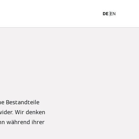
arriere
DE
EN
he Bestandteile
ider. Wir denken
ann während ihrer