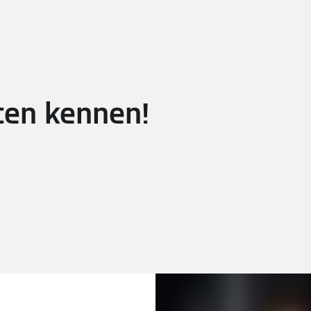
ten kennen!
ation
Rennrodeln
Skilanglauf
Skispringen