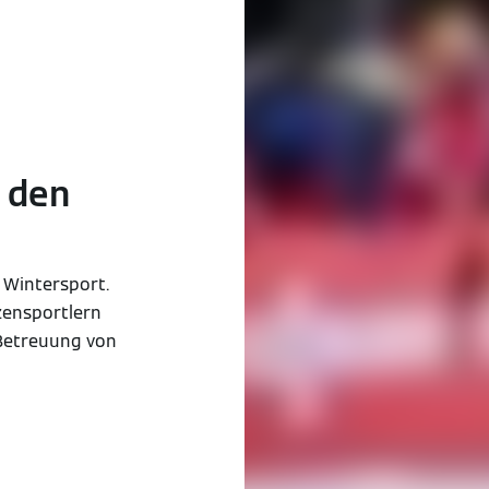
 den
 Wintersport.
zensportlern
 Betreuung von