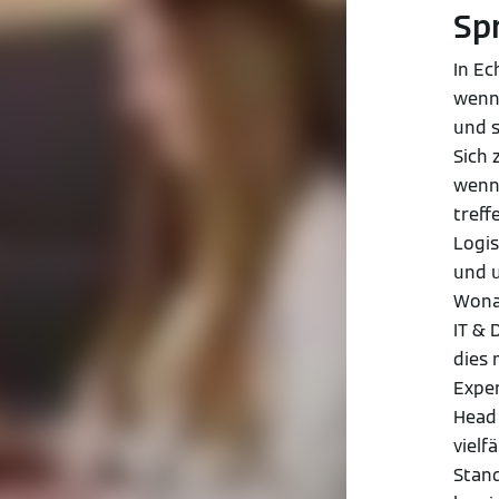
Sp
In Ec
wenn
und s
Sich
wenn 
treff
Logis
und u
Wona
IT & 
dies 
Exper
Head 
vielf
Stand