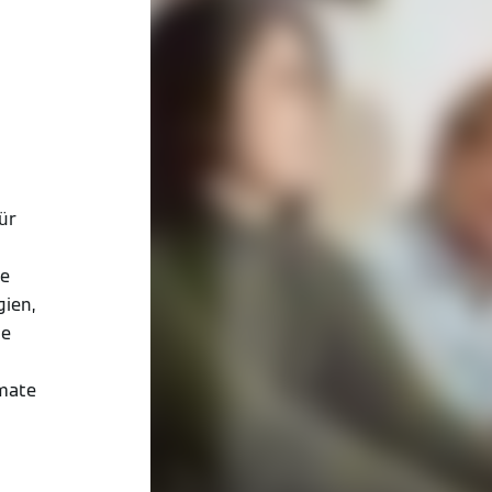
ür
te
ien,
ne
imate