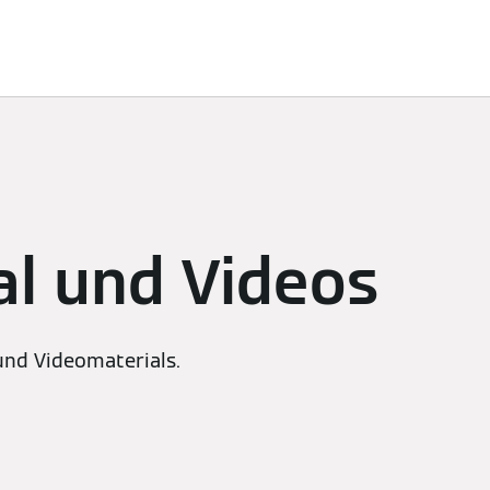
ösungen
Nachhaltigkeit
Sponsoring
Newsroom
K
al und Videos
 und Videomaterials.