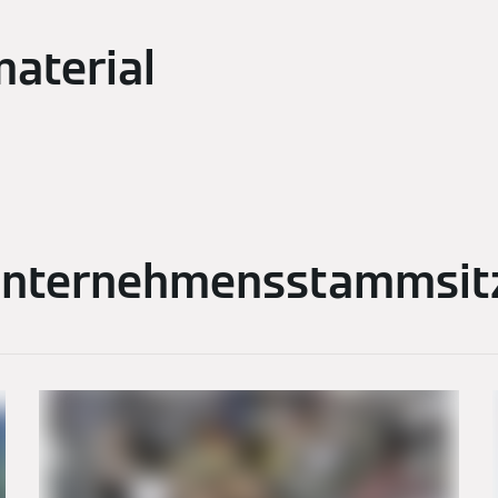
aterial
nternehmensstammsitz 