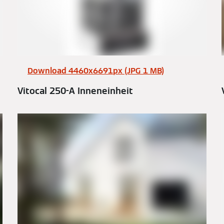
Download 4460x6691px (JPG 1 MB)
Vitocal 250-A Inneneinheit