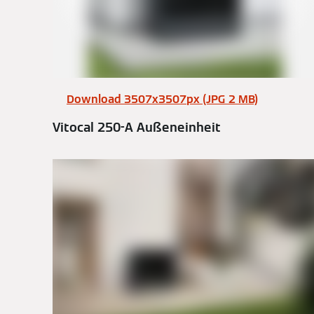
Download 3507x3507px (JPG 2 MB)
Vitocal 250-A Außeneinheit