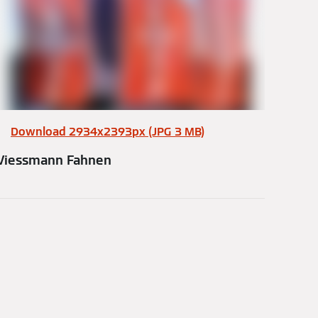
Download 2934x2393px (JPG 3 MB)
Viessmann Fahnen