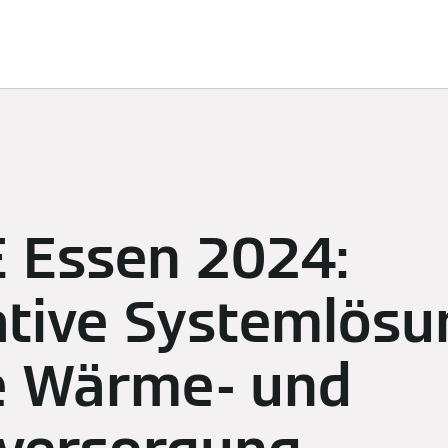
ösungen
Nachhaltigkeit
Sponsoring
Newsroom
K
 Essen 2024:
ative Systemlös
ie Wärme- und