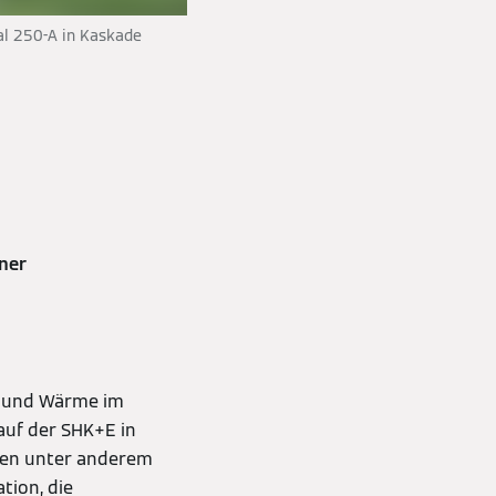
al 250-A in Kaskade
tner
m und Wärme im
auf der SHK+E in
rden unter anderem
tion, die