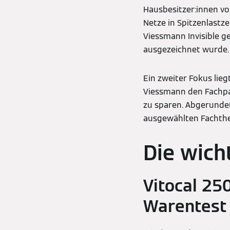
Hausbesitzer:innen v
Netze in Spitzenlast
Viessmann Invisible g
ausgezeichnet wurde
Ein zweiter Fokus lieg
Viessmann den Fachpar
zu sparen. Abgerunde
ausgewählten Fachthe
Die wich
Vitocal 25
Warentest