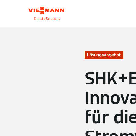
Über uns
Unsere L
Lösungsangebot
SHK+E
Innov
für d