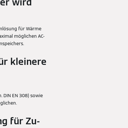
er wird
emlösung für Wärme
aximal möglichen AC-
mspeichers.
ür kleinere
 DIN EN 308) sowie
öglichen.
ng für Zu-