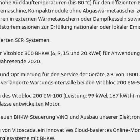
 hohe Rücklauftemperaturen (bis 80 °C) für den effizienten 
ltemaschine, Kompaktmodule ohne Abgaswärmetauscher z
en in externen Wärmetauschern oder Dampfkesseln sowi
stoffemissionen zur Erfüllung nationaler oder lokaler Em
ierten SCR-Systemen.
r Vitobloc 300 BHKW (6, 9, 15 und 20 kWel) für Anwendung
 Jahresende 2020.
nd Optimierung für den Service der Geräte, z.B. von 1800 
 verlängerte Wartungsintervalle bei den Vitobloc 200 EM-
des Vitobloc 200 EM-100 (Leistung: 99 kWel, 167 kWth) mi
lasse entwickelten Motor.
neuen BHKW-Steuerung ViNCI und Ausbau unserer Elektroni
von Vitoscada, ein innovatives Cloud-basiertes Online-Mon
ergiesysteme mit BHKW.