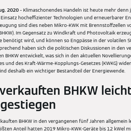
Aug. 2020
– Klimaschonendes Handeln ist heute mehr denn 
 Einsatz hocheffizienter Technologien und erneuerbarer En
eugung sind dies neben Mikro-KWK mit Brennstoffzellen v
BHKW). Im Gegensatz zu Windkraft und Photovoltaik erzeuge
e benötigt wird, und können so Engpässe in der volatilen
rechend haben sich die politischen Diskussionen in den 
den BHKW entwickelt, was sich in den aktuellen Novellierun
es und des Kraft-Wärme-Kopplungs-Gesetzes (KWKG) wider
ind deshalb ein wichtiger Bestandteil der Energiewende.
 verkauften BHKW leich
ngestiegen
erkauften BHKW in den vergangenen fünf Jahren allgemein le
ten Anteil hatten 2019 Mikro-KWK-Geräte bis 12 kWel mi