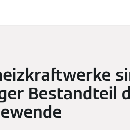
ösungen
Nachhaltigkeit
Sponsoring
Newsroom
K
heizkraftwerke s
ger Bestandteil 
iewende