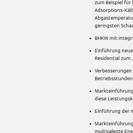
zum Beispiel für
Adsorptions-Kä
Abgastemperatur
geringsten Schad
BHKW mit integr
Einführung neue
Residential zum
Verbesserungen u
Betriebsstunden
Markteinführung 
diese Leistungsk
Einführung der 
Markteinführung 
multivalente En