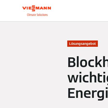
Über uns
Unsere L
Lösungsangebot
Block
wichti
Energ