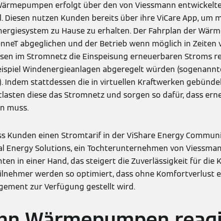
Wärmepumpen erfolgt über den von Viessmann entwickelt
 Diesen nutzen Kunden bereits über ihre ViCare App, um
 Energiesystem zu Hause zu erhalten. Der Fahrplan der Wä
nneT abgeglichen und der Betrieb wenn möglich in Zeiten 
sen im Stromnetz die Einspeisung erneuerbaren Stroms r
ispiel Windenergieanlagen abgeregelt würden (sogenannt
Indem stattdessen die in virtuellen Kraftwerken gebün
lasten diese das Stromnetz und sorgen so dafür, dass ern
n muss.
ss Kunden einen Stromtarif in der ViShare Energy Commun
al Energy Solutions, ein Tochterunternehmen von Viessman
en in einer Hand, das steigert die Zuverlässigkeit für die 
nehmer werden so optimiert, dass ohne Komfortverlust ei
ement zur Verfügung gestellt wird.
nn Wärmepumpen reagi