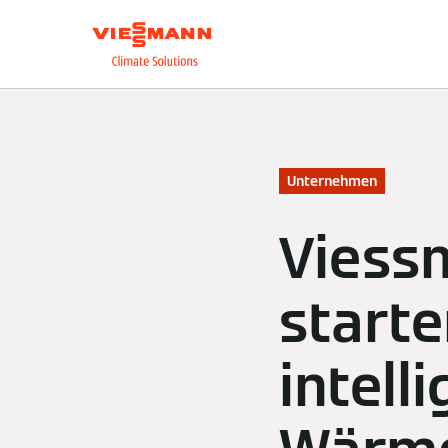
Über uns
Unsere L
Unternehmen
Viess
starte
intell