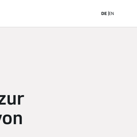
arriere
DE
EN
zur
von