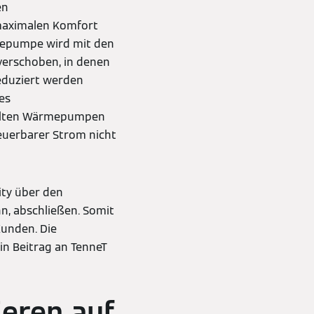
en
 maximalen Komfort
rmepumpe wird mit den
verschoben, in denen
eduziert werden
es
delten Wärmepumpen
euerbarer Strom nicht
ity über den
n, abschließen. Somit
Kunden. Die
n Beitrag an TenneT
eren auf