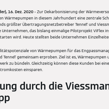
er), 16. Dez. 2020
– Zur Dekarbonisierung der Wärmeverso
Wärmepumpen in diesem Jahrhundert eine zentrale Schlüs
nds größter Übertragungsnetzbetreiber TenneT und Viess
 Unternehmen, das bislang einmalige Pilotprojekt ViFlex in
rten wird. Heute stellten beide Unternehmen Einzelheiten
bilitätspotenziale von Wärmepumpen für das Engpassman
 TenneT gemeinsam erproben. Ziel ist es, Wärmepumpen 
twerk zu bündeln. Gleichzeitig können diese Kunden bei ein
 Stromkosten einsparen.
ung durch die Viessma
pp