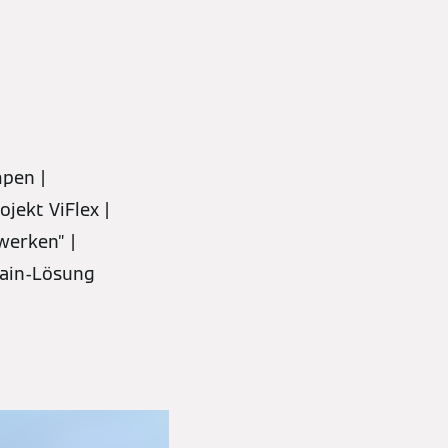
pen |
jekt ViFlex |
werken” |
hain-Lösung