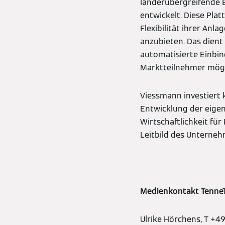
länderübergreifende B
entwickelt. Diese Plat
Flexibilität ihrer An
anzubieten. Das dient
automatisierte Einbin
Marktteilnehmer mögl
Viessmann investiert 
Entwicklung der eige
Wirtschaftlichkeit fü
Leitbild des Unterneh
Medienkontakt TenneT
Ulrike Hörchens, T +