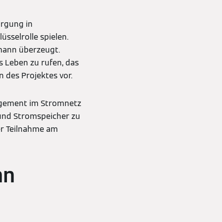
rgung in
selrolle spielen.
mann überzeugt.
s Leben zu rufen, das
 des Projektes vor.
agement im Stromnetz
und Stromspeicher zu
er Teilnahme am
nn