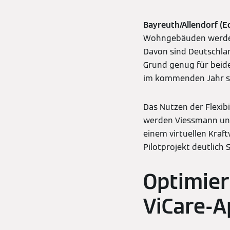
Bayreuth/Allendorf (Ed
Wohngebäuden werden 
Davon sind Deutschla
Grund genug für beide
im kommenden Jahr sta
Das Nutzen der Flexi
werden Viessmann und
einem virtuellen Kraf
Pilotprojekt deutlich
Optimier
ViCare-A