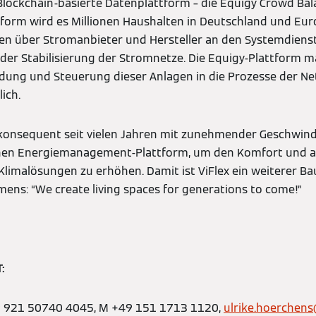
lockchain-basierte Datenplattform – die Equigy Crowd Bal
tform wird es Millionen Haushalten in Deutschland und Euro
lagen über Stromanbieter und Hersteller an den Systemdien
 der Stabilisierung der Stromnetze. Die Equigy-Plattform m
dung und Steuerung dieser Anlagen in die Prozesse der Ne
ich.
konsequent seit vielen Jahren mit zunehmender Geschwindi
nen Energiemanagement-Plattform, um den Komfort und a
r Klimalösungen zu erhöhen. Damit ist ViFlex ein weiterer 
mens: “We create living spaces for generations to come!”
:
49 921 50740 4045, M +49 151 1713 1120,
ulrike.hoerchen