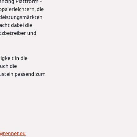
ancing Plattform –
pa erleichtern, die
stleistungsmärkten
acht dabei die
tzbetreiber und
gkeit in die
uch die
Baustein passend zum
s@tennet.eu