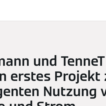
ösungen
Nachhaltigkeit
Sponsoring
Newsroom
K
mann und TenneT
n erstes Projekt 
igenten Nutzung 