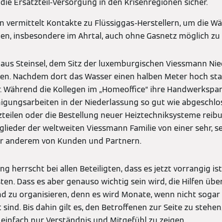
 die Ersatzteil-Versorgung in den Krisenregionen sicher.
 vermittelt Kontakte zu Flüssiggas-Herstellern, um die W
en, insbesondere im Ahrtal, auch ohne Gasnetz möglich z
 aus Steinsel, dem Sitz der luxemburgischen Viessmann Nie
n. Nachdem dort das Wasser einen halben Meter hoch stan
. Während die Kollegen im „Homeoffice” ihre Handwerkspar
igungsarbeiten in der Niederlassung so gut wie abgeschlo
teilen oder die Bestellung neuer Heiztechniksysteme reibu
tglieder der weltweiten Viessmann Familie von einer sehr, 
ter anderem von Kunden und Partnern.
herrscht bei allen Beteiligten, dass es jetzt vorrangig ist
isten. Dass es aber genauso wichtig sein wird, die Hilfen üb
d zu organisieren, denn es wird Monate, wenn nicht sogar 
sind. Bis dahin gilt es, den Betroffenen zur Seite zu stehe
einfach nur Verständnis und Mitgefühl zu zeigen.