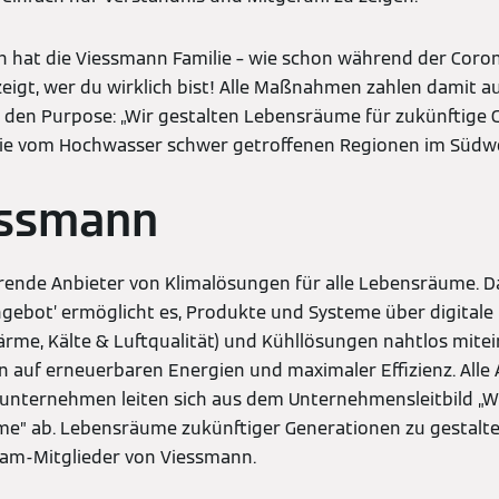
nen hat die Viessmann Familie – wie schon während der Coro
 zeigt, wer du wirklich bist! Alle Maßnahmen zahlen damit a
 den Purpose: „Wir gestalten Lebensräume für zukünftige G
die vom Hochwasser schwer getroffenen Regionen im Süd
essmann
rende Anbieter von Klimalösungen für alle Lebensräume. Da
ebot’ ermöglicht es, Produkte und Systeme über digitale
Wärme, Kälte & Luftqualität) und Kühllösungen nahtlos mite
n auf erneuerbaren Energien und maximaler Effizienz. Alle 
nternehmen leiten sich aus dem Unternehmensleitbild „We
me” ab. Lebensräume zukünftiger Generationen zu gestalten
am-Mitglieder von Viessmann.