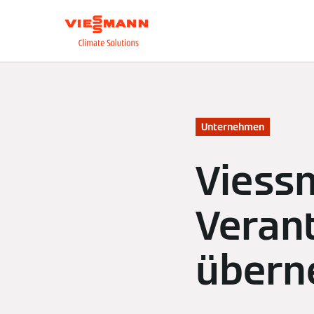
Über uns
Unsere L
Unternehmen
Viess
Veran
übern