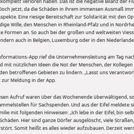
 komplett verloren haben. Das ist die negative Bilanz der F
och jetzt, da die Schäden in ihrem immensen Ausmaß imm
Aspekte. Eine riesige Bereitschaft zur Solidarität mit den 
ndige Wille, den Menschen in Rheinland-Pfalz und in Nordrh
e Formen an. So auch bei der großen und weltweiten Viess
ondern auch in Belgien, Luxemburg oder in den Niederlande
Informations-App rief die Unternehmensleitung am Tag na
und mit nützlichen Ideen die Not der Menschen, der Kollegen
den betroffenen Gebieten zu lindern. „Lasst uns Verantw
t zur Meldung in der App.
iesen Aufruf waren über das Wochenende überwältigend, so
mmelstellen für Sachspenden. Und aus der Eifel meldete si
ie mit folgenden Hinweisen: „Ich lebe in der Eifel, bin selb
 Schäden. Hier sind ganze Dörfer ausgelöscht, viele Straße
stört. Somit heißt es alles wieder aufzubauen. Derzeit wer