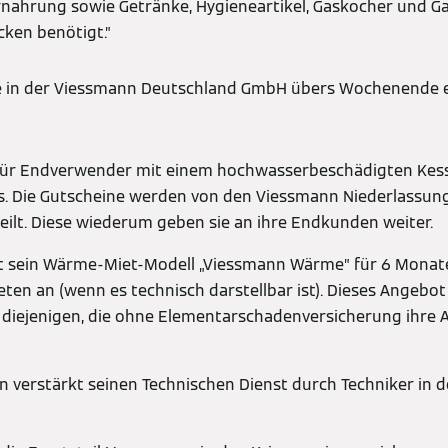
ahrung sowie Getränke, Hygieneartikel, Gaskocher und Gas 
cken benötigt.”
 in der Viessmann Deutschland GmbH übers Wochenende e
für Endverwender mit einem hochwasserbeschädigten Kess
s. Die Gutscheine werden von den Viessmann Niederlassung
eilt. Diese wiederum geben sie an ihre Endkunden weiter.
t sein Wärme-Miet-Modell „Viessmann Wärme” für 6 Monate
en an (wenn es technisch darstellbar ist). Dieses Angebot 
 diejenigen, die ohne Elementarschadenversicherung ihre 
 verstärkt seinen Technischen Dienst durch Techniker in 