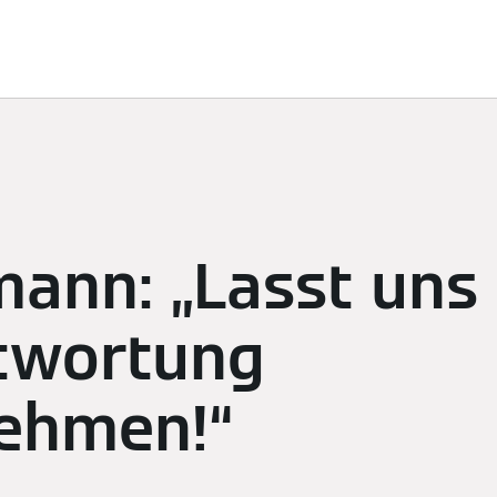
ösungen
Nachhaltigkeit
Sponsoring
Newsroom
K
mann: „Lasst uns
twortung
ehmen!“