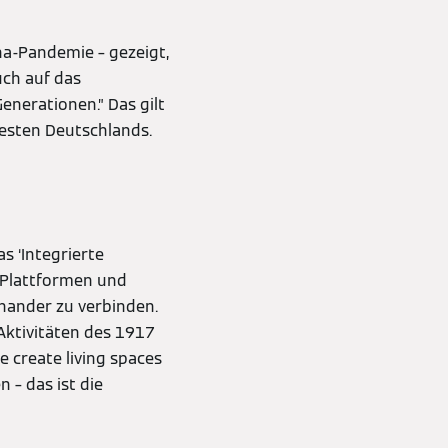
na-Pandemie – gezeigt,
uch auf das
enerationen.” Das gilt
westen Deutschlands.
s ‘Integrierte
 Plattformen und
inander zu verbinden.
Aktivitäten des 1917
 create living spaces
 – das ist die