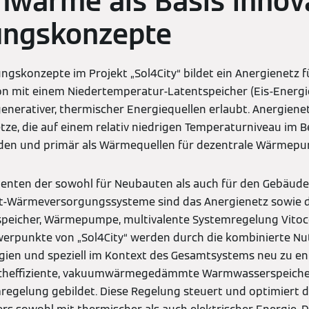
hwärme als Basis innov
ungskonzepte
ungskonzepte im Projekt „Sol4City“ bildet ein Anergienet
n mit einem Niedertemperatur-Latentspeicher (Eis-Energi
generativer, thermischer Energiequellen erlaubt. Anergiene
, die auf einem relativ niedrigen Temperaturniveau im Bere
rden und primär als Wärmequellen für dezentrale Wärmep
enten der sowohl für Neubauten als auch für den Gebäud
t-Wärmeversorgungssysteme sind das Anergienetz sowie 
speicher, Wärmepumpe, multivalente Systemregelung Vitoco
werpunkte von „Sol4City“ werden durch die kombinierte Nu
gien und speziell im Kontext des Gesamtsystems neu zu en
heffiziente, vakuumwärmegedämmte Warmwasserspeicher
regelung gebildet. Diese Regelung steuert und optimiert 