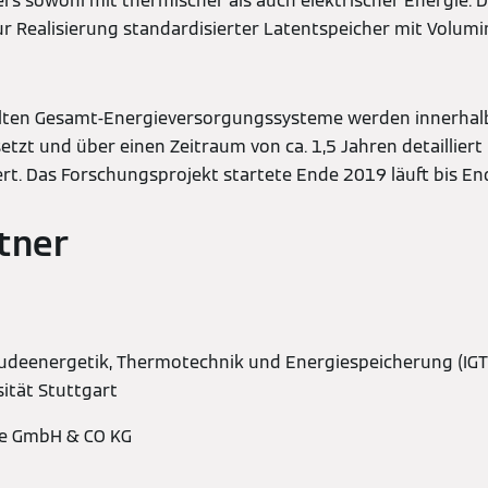
rs sowohl mit thermischer als auch elektrischer Energie. 
ur Realisierung standardisierter Latentspeicher mit Volum
elten Gesamt-Energieversorgungssysteme werden innerhal
tzt und über einen Zeitraum von ca. 1,5 Jahren detaillier
ert. Das Forschungsprojekt startete Ende 2019 läuft bis En
tner
äudeenergetik, Thermotechnik und Energiespeicherung (IGTE
sität Stuttgart
e GmbH & CO KG