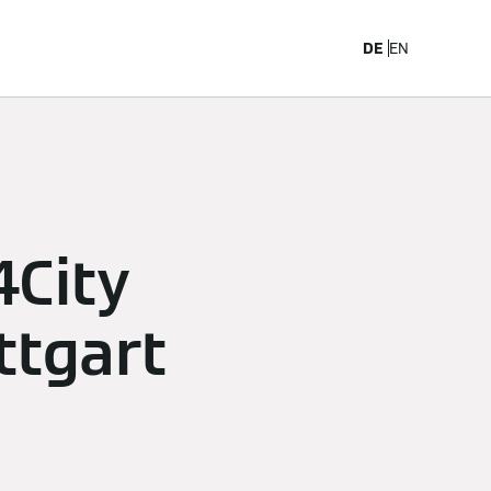
arriere
DE
EN
4City
ttgart