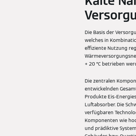
Kalte Na
Versorg
Die Basis der Versorg
welches in Kombinatio
effiziente Nutzung re
Wärmeversorgungsnetze
+ 20 °C betrieben we
Die zentralen Kompon
entwickelnden Gesam
Produkte Eis-Energie
Luftabsorber. Die Sch
verfügbaren Technolo
Komponenten wie hoc
und prädiktive System