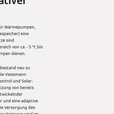
ativer
z für Wärmepumpen,
espeicher) eine
tze sind
ich von ca. - 5 °C bis
umpen dienen.
ebestand neu zu
die Viessmann
ntrol und Solar-
tzung von bereits
twickelnder
 und eine adaptive
die Versorgung des