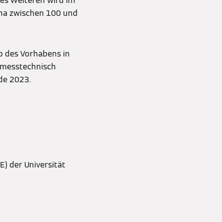
Des Weiteren wird im
ina zwischen 100 und
b des Vorhabens in
t messtechnisch
de 2023.
) der Universität