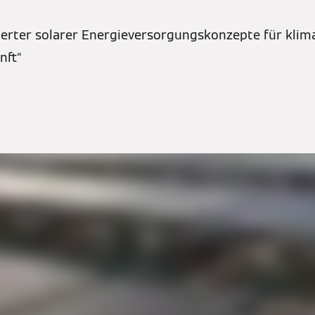
ierter solarer Energieversorgungskonzepte für kli
nft“