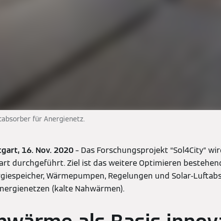
tabsorber für Anergienetz.
tgart, 16.
Nov. 2020
– Das Forschungsprojekt “Sol4City” wi
gart durchgeführt. Ziel ist das weitere Optimieren bestehe
rgiespeicher, Wärmepumpen, Regelungen und Solar-Luftab
ergienetzen (kalte Nahwärmen).