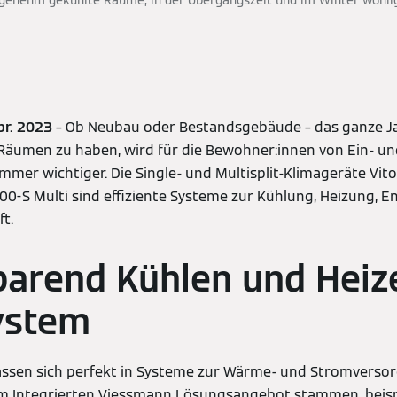
genehm gekühlte Räume, in der Übergangszeit und im Winter wohl
pr. 2023
– Ob Neubau oder Bestandsgebäude – das ganze J
Räumen zu haben, wird für die Bewohner:innen von Ein- un
mmer wichtiger. Die Single- und Multisplit-Klimageräte Vito
00-S Multi sind effiziente Systeme zur Kühlung, Heizung, 
ft.
arend Kühlen und Heiz
ystem
lassen sich perfekt in Systeme zur Wärme- und Stromverso
 Integrierten Viessmann Lösungsangebot stammen, beisp