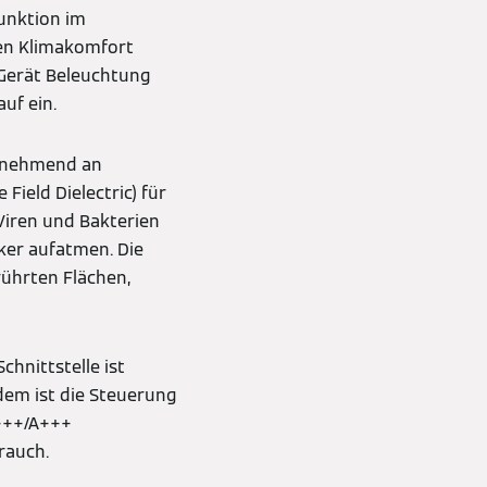
unktion im
alen Klimakomfort
 Gerät Beleuchtung
uf ein.
zunehmend an
Field Dielectric) für
 Viren und Bakterien
iker aufatmen. Die
rührten Flächen,
hnittstelle ist
dem ist die Steuerung
A+++/A+++
brauch.