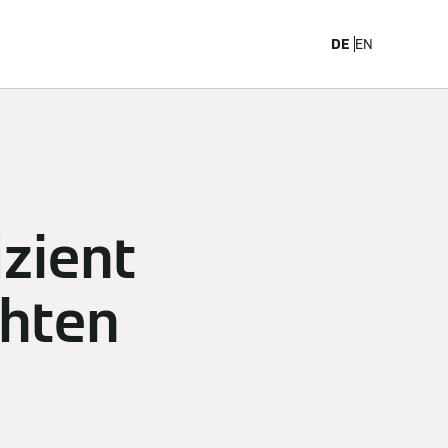
arriere
DE
EN
izient
chten