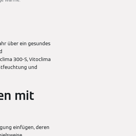
ige Wärme.
ahr über ein gesundes
d
clima 300-S, Vitoclima
Entfeuchtung und
en mit
rgung einfügen, deren
ielsweise