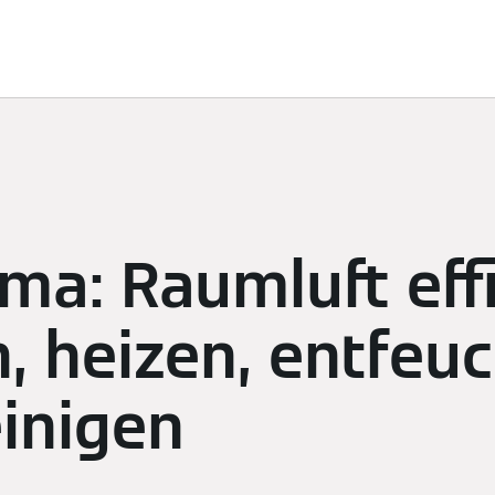
ösungen
Nachhaltigkeit
Sponsoring
Newsroom
K
ima: Raumluft eff
, heizen, entfeu
inigen