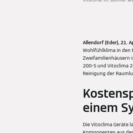
Vitoclima: Im Sommer an
Allendorf (Eder),
21. A
Wohlfühlklima in den 
Zweifamilienhäusern i
200-S und Vitoclima 2
Reinigung der Raumlu
Kostensp
einem S
Die Vitoclima Geräte 
Komponenten aus dem