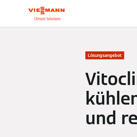
Über uns
Unsere L
Lösungsangebot
Vitocl
kühlen
und re