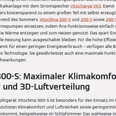
ltaikanlage mit dem Stromspeicher
Vitocharge VX3
. Damit 
rs kostensparend zu einem großen Teil mit selbst erzeug
ährend des Sommers.
Vitoclima 300-S
und
200-S
sowie
200-S
ärmepumpen einsetzen, indem ihre Funktionsweise einfach
die Wärme entzogen und zum Heizen genutzt. Das spart En
le Heizung kann ausgeschaltet bleiben. Für die hohe Effizi
mit für einen geringen Energieverbrauch – verfügen alle B
us Technologie. Sie gewährleistet auch eine maximale Funkt
chwankungen.
300-S: Maximaler Klimakomfo
 und 3D-Luftverteilung
litgerät Vitoclima 300-S ist besonders für den Einsatz i
 höchsten Klimakomfort und Luftreinheit sowie geringstmö
kommt, beispielsweise im Schlafzimmer. Das wahlweise in