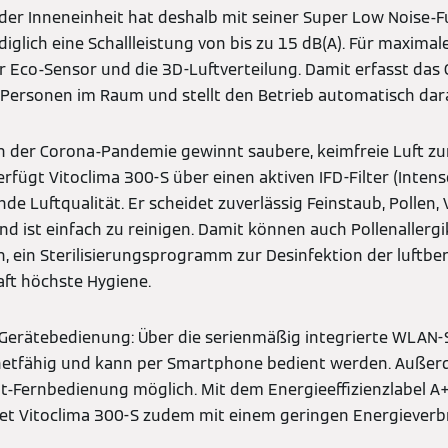
der Inneneinheit hat deshalb mit seiner Super Low Noise-F
diglich eine Schallleistung von bis zu 15 dB(A). Für maxim
er Eco-Sensor und die 3D-Luftverteilung. Damit erfasst das
Personen im Raum und stellt den Betrieb automatisch dara
nn der Corona-Pandemie gewinnt saubere, keimfreie Luft 
fügt Vitoclima 300-S über einen aktiven IFD-Filter (Intense 
de Luftqualität. Er scheidet zuverlässig Feinstaub, Pollen,
nd ist einfach zu reinigen. Damit können auch Pollenallerg
n, ein Sterilisierungsprogramm zur Desinfektion der luftbe
aft höchste Hygiene.
Gerätebedienung: Über die serienmäßig integrierte WLAN-Sc
rnetfähig und kann per Smartphone bedient werden. Außer
ot-Fernbedienung möglich. Mit dem Energieeffizienzlabel 
tet Vitoclima 300-S zudem mit einem geringen Energiever