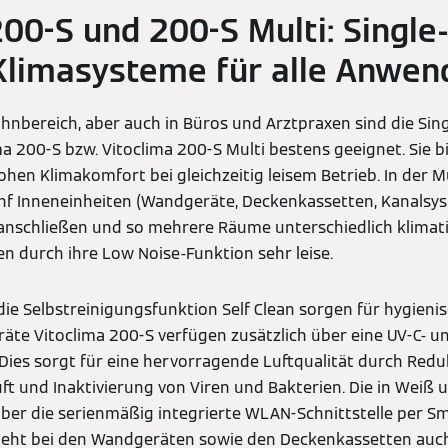
200-S und 200-S Multi: Single
 Klimasysteme für alle Anwe
hnbereich, aber auch in Büros und Arztpraxen sind die Singl
a 200-S bzw. Vitoclima 200-S Multi bestens geeignet. Sie 
en Klimakomfort bei gleichzeitig leisem Betrieb. In der M
fünf Inneneinheiten (Wandgeräte, Deckenkassetten, Kanalsy
nschließen und so mehrere Räume unterschiedlich klimatis
en durch ihre Low Noise-Funktion sehr leise.
 die Selbstreinigungsfunktion Self Clean sorgen für hygieni
äte Vitoclima 200-S verfügen zusätzlich über eine UV-C- 
 Dies sorgt für eine hervorragende Luftqualität durch Redu
ft und Inaktivierung von Viren und Bakterien. Die in Weiß 
er die serienmäßig integrierte WLAN-Schnittstelle per S
eht bei den Wandgeräten sowie den Deckenkassetten auch 