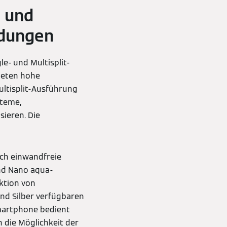
- und
ndungen
e- und Multisplit-
bieten hohe
ultisplit-Ausführung
steme,
ieren. Die
sch einwandfreie
und Nano aqua-
ktion von
und Silber verfügbaren
martphone bedient
die Möglichkeit der