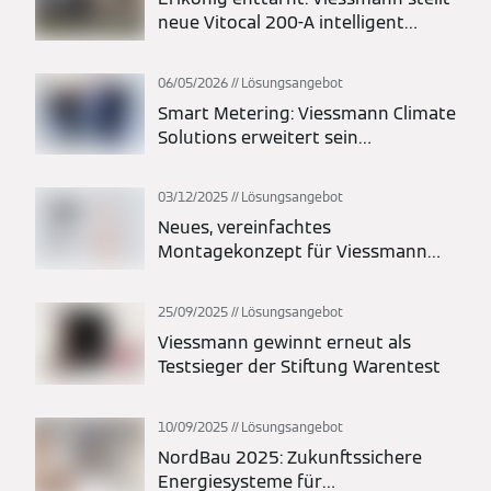
neue Vitocal 200-A intelligent
energy Monoblock-Wärmepumpe
vor
06/05/2026
Lösungsangebot
Smart Metering: Viessmann Climate
Solutions erweitert sein
Energielösungsportfolio
03/12/2025
Lösungsangebot
Neues, vereinfachtes
Montagekonzept für Viessmann
Vitocal Wärmepumpen: Maximale
Flexibilität bei Planung und
25/09/2025
Lösungsangebot
Installation
Viessmann gewinnt erneut als
Testsieger der Stiftung Warentest
10/09/2025
Lösungsangebot
NordBau 2025: Zukunftssichere
Energiesysteme für