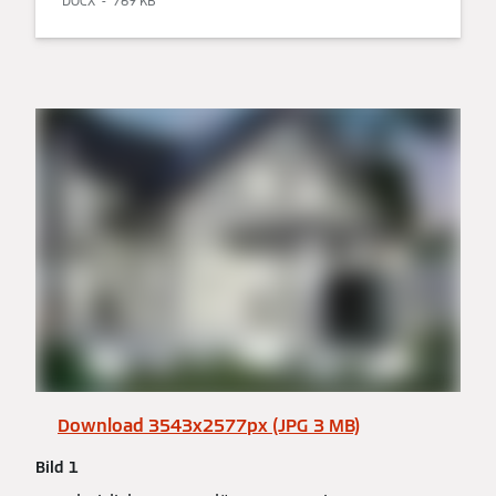
DOCX
769 KB
Download 3543x2577px (JPG 3 MB)
Bild 1