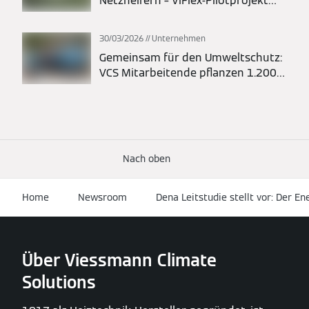
Netzhelfern – ViFlex-Pilotprojekt
von Viessmann Climate Solutions
und Übertragungsnetzbetreibern
30/03/2026
Unternehmen
erfolgreich abgeschlossen
Gemeinsam für den Umweltschutz:
VCS Mitarbeitende pflanzen 1.200
Bäume in Liesen
Nach oben
Home
Newsroom
Dena Leitstudie stellt vor: Der E
Über Viessmann Climate
Solutions