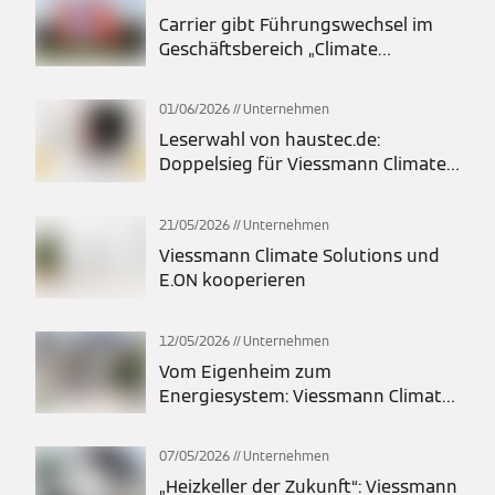
Carrier gibt Führungswechsel im
Geschäftsbereich „Climate
Solutions Europe“ bekannt;
Thomas Donato zum President
01/06/2026
Unternehmen
ernannt
Leserwahl von haustec.de:
Doppelsieg für Viessmann Climate
Solutions
21/05/2026
Unternehmen
Viessmann Climate Solutions und
E.ON kooperieren
12/05/2026
Unternehmen
Vom Eigenheim zum
Energiesystem: Viessmann Climate
Solutions und LichtBlick schaffen
integrierte Energielösung
07/05/2026
Unternehmen
„Heizkeller der Zukunft“: Viessmann