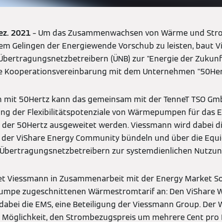
Dez. 2021
– Um das Zusammenwachsen von Wärme und Stro
em Gelingen der Energiewende Vorschub zu leisten, baut 
bertragungsnetzbetreibern (ÜNB) zur "Energie der Zukunf
ine Kooperationsvereinbarung mit dem Unternehmen "50Her
n mit 50Hertz kann das gemeinsam mit der TenneT TSO GmbH
zung der Flexibilitätspotenziale von Wärmepumpen für d
 der 50Hertz ausgeweitet werden. Viessmann wird dabei die
er ViShare Energy Community bündeln und über die Equi
 Übertragungsnetzbetreibern zur systemdienlichen Nutzun
tet Viessmann in Zusammenarbeit mit der Energy Market S
umpe zugeschnittenen Wärmestromtarif an: Den ViShare W
dabei die EMS, eine Beteiligung der Viessmann Group. Der
e Möglichkeit, den Strombezugspreis um mehrere Cent pro 