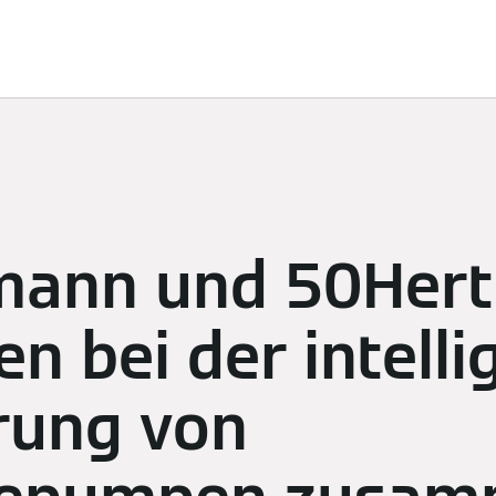
ösungen
Nachhaltigkeit
Sponsoring
Newsroom
K
mann und 50Hert
en bei der intell
rung von