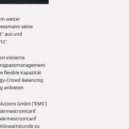
m weiter
Viessmann seine
t" aus und
tz".
 initiierte
as Engpassmanagement
 flexible Kapazität
gy-Crowd Balancing
g anbieten.
olutions GmbH ("EMS")
ärmestromtarif.
 Wärmestromtarif
Kilowattstunde zu