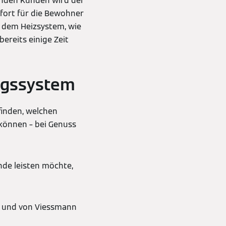
nden Kunden wird der
fort für die Bewohner
s dem Heizsystem, wie
reits einige Zeit
ungssystem
inden, welchen
können – bei Genuss
de leisten möchte,
n und von Viessmann