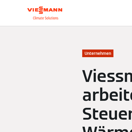
Über uns
Unsere L
Unternehmen
Viess
arbeit
Steue