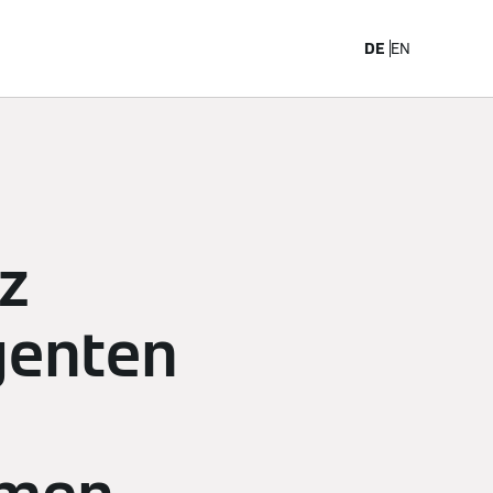
arriere
DE
EN
z
igenten