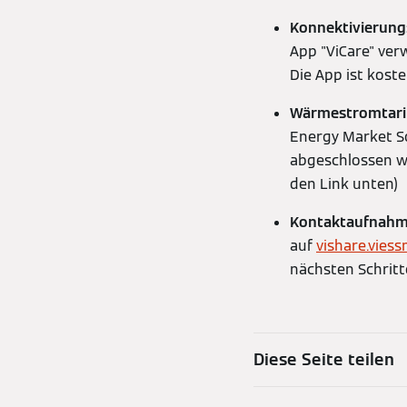
Konnektivierung
App "ViCare" ve
Die App ist kost
Wärmestromtari
Energy Market So
abgeschlossen w
den Link unten)
Kontaktaufnah
auf
vishare.vies
nächsten Schritt
Diese Seite teilen