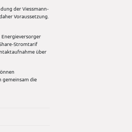
indung der Viessmann-
 daher Voraussetzung.
n Energieversorger
iShare-Stromtarif
Kontaktaufnahme über
können
nn gemeinsam die