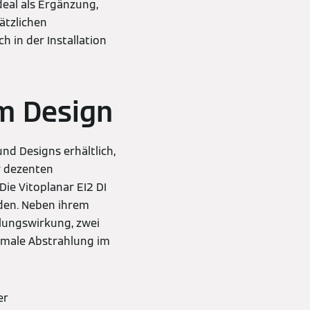
deal als Ergänzung,
ätzlichen
h in der Installation
em Design
nd Designs erhältlich,
r dezenten
Die Vitoplanar EI2 DI
den. Neben ihrem
lungswirkung, zwei
imale Abstrahlung im
er