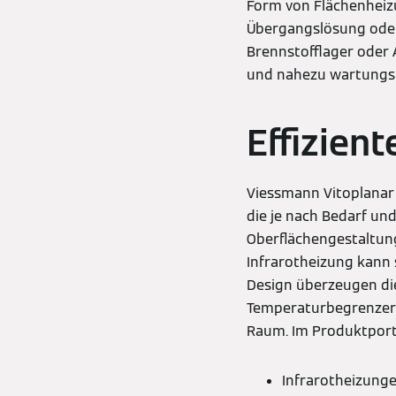
Form von Flächenheizu
Übergangslösung oder
Brennstofflager oder A
und nahezu wartungsf
Effizien
Viessmann Vitoplanar 
die je nach Bedarf un
Oberflächengestaltung 
Infrarotheizung kann
Design überzeugen die
Temperaturbegrenzern
Raum. Im Produktport
Infrarotheizung