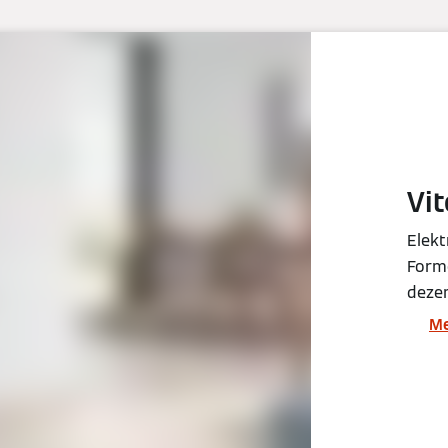
Vi
Elekt
Forme
dezen
Me