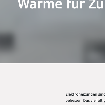
Wärme für Z
Elektroheizungen sind
beheizen. Das vielfäl