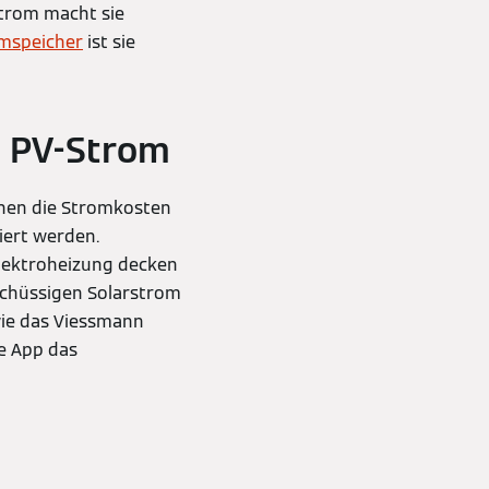
strom macht sie
omspeicher
ist sie
d PV-Strom
nnen die Stromkosten
iert werden.
Elektroheizung decken
chüssigen Solarstrom
wie das Viessmann
e App das